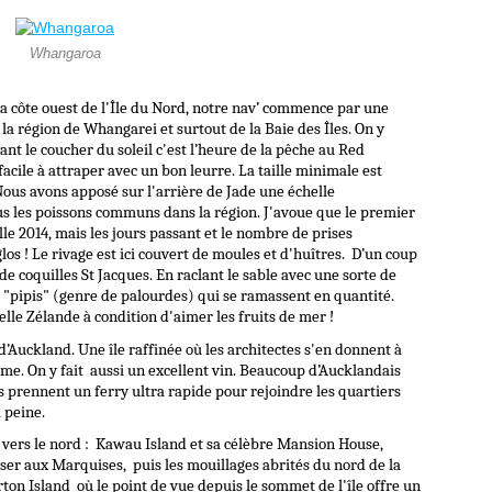
Whangaroa
la côte ouest de l'Île du Nord, notre nav’ commence par une
 la région de Whangarei et surtout de la Baie des Îles. On y
ant le coucher du soleil c'est l’heure de la pêche au Red
facile à attraper avec un bon leurre. La taille minimale est
ous avons apposé sur l'arrière de Jade une échelle
us les poissons communs dans la région. J'avoue que le premier
lle 2014, mais les jours passant et le nombre de prises
 ! Le rivage est ici couvert de moules et d'huîtres. D’un coup
de coquilles St Jacques. En raclant le sable avec une sorte de
es "pipis" (genre de palourdes) qui se ramassent en quantité.
lle Zélande à condition d'aimer les fruits de mer !
’Auckland. Une île raffinée où les architectes s'en donnent à
sme. On y fait aussi un excellent vin. Beaucoup d’Aucklandais
, ils prennent un ferry ultra rapide pour rejoindre les quartiers
 peine.
 vers le nord : Kawau Island et sa célèbre Mansion House,
nser aux Marquises, puis les mouillages abrités du nord de la
rton Island où le point de vue depuis le sommet de l'île offre un