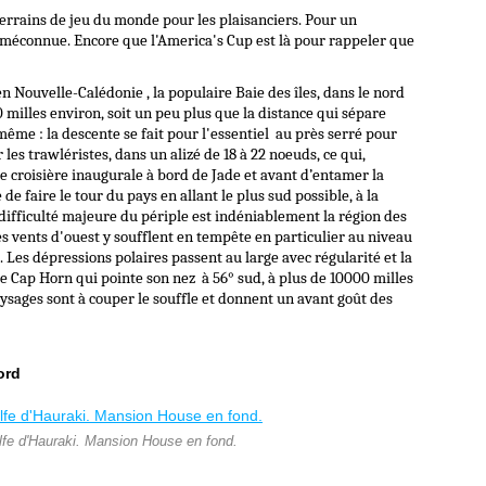
errains de jeu du monde pour les plaisanciers. Pour un
t méconnue. Encore que l'America's Cup est là pour rappeler que
en Nouvelle-Calédonie , la populaire Baie des îles, dans le nord
 milles environ, soit un peu plus que la distance qui sépare
ême : la descente se fait pour l'essentiel au près serré pour
r les trawléristes, dans un alizé de 18 à 22 noeuds, ce qui,
e croisière inaugurale à bord de Jade et avant d’entamer la
e faire le tour du pays en allant le plus sud possible, à la
 difficulté majeure du périple est indéniablement la région des
Les vents d'ouest y soufflent en tempête en particulier au niveau
 Les dépressions polaires passent au large avec régularité et la
le Cap Horn qui pointe son nez à 56° sud, à plus de 10000 milles
paysages sont à couper le souffle et donnent un avant goût des
ord
fe d'Hauraki. Mansion House en fond.