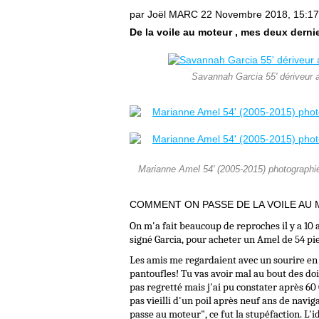
par Joël MARC
22 Novembre 2018, 15:17
De la voile au moteur , mes deux derni
Savannah Garcia 55' dériveur a
Marianne Amel 54' (2005-2015) photographié
COMMENT ON PASSE DE LA VOILE AU
On m'a fait beaucoup de reproches il y a 10 
signé Garcia, pour acheter un Amel de 54 pi
Les amis me regardaient avec un sourire en co
pantoufles! Tu vas avoir mal au bout des do
pas regretté mais j'ai pu constater après 60 0
pas vieilli d'un poil après neuf ans de navigat
passe au moteur", ce fut la stupéfaction. L'