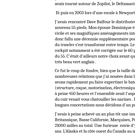
avais tourné autour de Zopilot, le Deltamar
Et puis en 2003 lors d’une escale à Newport 
J'avais rencontré Dave Balfour le distribut
nouveau 55 pieds. Mon épouse Dominique éta
virile et ses magnifiques aménagements inté
donc fallu une décennie supplémentaire pour 
du trawler s’est transformé entre temps. Le
cockpit notamment a été corrigée sur le 60 
du 55. C'était d'ailleurs notre choix avant
très beau vert anglais .
Ce fut le coup de foudre, bien que la taille 
nombreuses relations que j'ai nouées dans l
avons rapidement pu faire expertiser le bat
(structure, coque, motorisation, électroniq
à peine 450 heures et l'ensemble avait l'asp
du cuir venait vous chatouiller les narines 
longues concertations nous décidons d'un p
J'avais à peine achevé un an plus tôt une im
Britannique, Basse Californie, Marquises, P
21000 milles au total. Une furieuse envie d'
ans. L'Alaska et la côte ouest du Canada au m