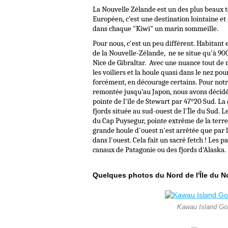
La Nouvelle Zélande est un des plus beaux t
Européen, c’est une destination lointaine e
dans chaque "Kiwi" un marin sommeille.
Pour nous, c'est un peu différent. Habitant 
de la Nouvelle-Zélande, ne se situe qu'à 900
Nice de Gibraltar. Avec une nuance tout de m
les voiliers et la houle quasi dans le nez pou
forcément, en décourage certains. Pour notr
remontée jusqu’au Japon, nous avons décidé d
pointe de l'île de Stewart par 47°20 Sud. La
fjords située au sud-ouest de l'Île du Sud. 
du Cap Puysegur, pointe extrême de la terre.
grande houle d'ouest n'est arrêtée que par 
dans l'ouest. Cela fait un sacré fetch ! Les 
canaux de Patagonie ou des fjords d'Alaska.
Quelques photos du Nord de l'Île du N
Kawau Island Gol