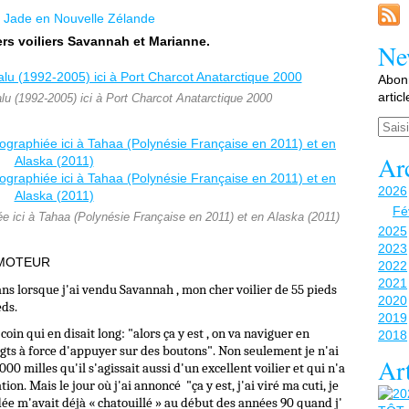
Jade en Nouvelle Zélande
ers voiliers Savannah et Marianne.
Ne
Abonn
artic
lu (1992-2005) ici à Port Charcot Anatarctique 2000
Email
Ar
2026
Fé
e ici à Tahaa (Polynésie Française en 2011) et en Alaska (2011)
2025
2023
 MOTEUR
2022
2021
ans lorsque j'ai vendu Savannah , mon cher voilier de 55 pieds
2020
eds.
2019
in qui en disait long: "alors ça y est , on va naviguer en
2018
igts à force d'appuyer sur des boutons". Non seulement je n'ai
Art
00 milles qu'il s'agissait aussi d'un excellent voilier et qui n'a
ion. Mais le jour où j'ai annoncé "ça y est, j'ai viré ma cuti, je
idée m'avait déjà « chatouillé » au début des années 90 quand j'