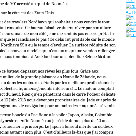
ine de 70' accosté au quai de Nouméa.
sur la côte est des Etats-Unis.
eur des trawlers Nordhavn qui souhaitait nous vendre le tout
it conquise. Ce bateau faisait vraiment rêver par son allure
rieurs, mais de mon côté je ne me sentais pas encore prêt. Il a
que je franchisse le pas ! Ce délai fut profitable car le monde
 Nordhavn 55 a eu le temps d’évoluer. La surface réduite de son
pieds, nouveau modèle qui n'est autre qu’une version rallongée
 que nous tombions à Auckland sur un splendide Selene 66 d'un
de ce bateau dépassât nos rêves les plus fous. Grâce aux
e milieu de la grande plaisance en Nouvelle Zélande, nous
eau dans les moindres détails par les meilleurs professionnels
ue, électricité, aménagements intérieurs)… Le moteur comptait
ect du neuf. Rien qu'en pénétrant dans le carré l'odeur délicate
. Le 10 Juin 2013 nous devenons propriétaires de Jade et après de
rogramme de navigation pour au moins les cinq années à venir.
mense boucle du Pacifique à la voile : Japon, Alaska, Colombie
olynésie et enfin Nouméa où je réside depuis plus de 40 ans.
y retourner a pris corps. Le Japon à lui seul mérite un ou deux
oins autant sinon plus. C'est d'ailleurs là-bas que j'ai compris