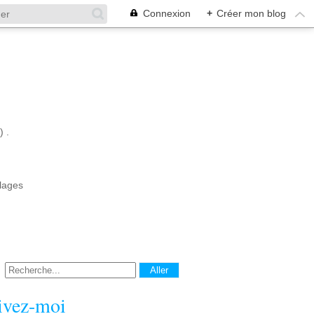
Connexion
+
Créer mon blog
 .
llages
ivez-moi