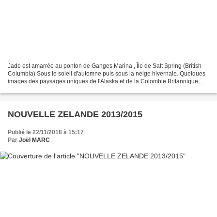
Jade est amarrée au ponton de Ganges Marina , Île de Salt Spring (British
Columbia) Sous le soleil d'automne puis sous la neige hivernale. Quelques
images des paysages uniques de l'Alaska et de la Colombie Britannique,
une sorte de pot pourri en diaporama! pot...
NOUVELLE ZELANDE 2013/2015
Publié le 22/11/2018 à 15:17
Par
Joël MARC