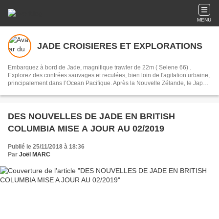
MENU
JADE CROISIERES ET EXPLORATIONS
Embarquez à bord de Jade, magnifique trawler de 22m ( Selene 66) .
Explorez des contrées sauvages et reculées, bien loin de l'agitation urbaine,
principalement dans l’Ocean Pacifique. Après la Nouvelle Zélande, le Japon
et le Kamchatka, Jade découvre depuis 18 mois l’Alaska et la Colombie
Britannique. Fjords profonds, glaciers, mouillages calmes et rassurants au
milieu d’une flore et d’une faune exceptionnelles. Forêts de spruces et de
red cedars géants, ours, loutres, phoques et saumons.
DES NOUVELLES DE JADE EN BRITISH
COLUMBIA MISE A JOUR AU 02/2019
Publié le 25/11/2018 à 18:36
Par
Joël MARC