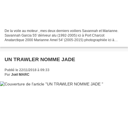
De la voile au moteur , mes deux derniers voiliers Savannah et Marianne.
Savannah Garcia 55' dériveur alu (1992-2005) ici à Port Charcot
Anatarctique 2000 Marianne Amel 54' (2005-2015) photographiée ici à
Tahaa (Polynésie Française en 2011) et en Alaska...
UN TRAWLER NOMME JADE
Publié le 22/11/2018 à 09:33
Par
Joël MARC